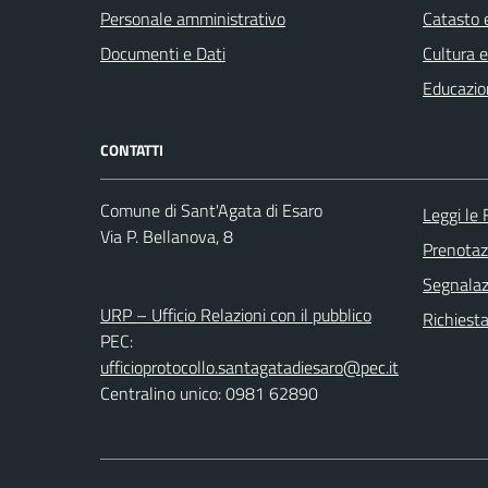
Personale amministrativo
Catasto e
Documenti e Dati
Cultura 
Educazio
CONTATTI
Comune di Sant'Agata di Esaro
Leggi le
Via P. Bellanova, 8
Prenota
Segnalazi
URP – Ufficio Relazioni con il pubblico
Richiest
PEC:
ufficioprotocollo.santagatadiesaro@pec.it
Centralino unico: 0981 62890