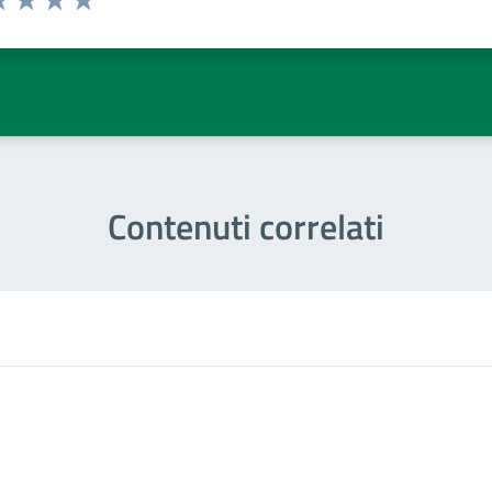
a 1 stelle su 5
luta 2 stelle su 5
Valuta 3 stelle su 5
Valuta 4 stelle su 5
Valuta 5 stelle su 5
Contenuti correlati