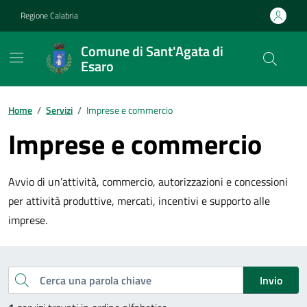
Vai ai contenuti
Vai al footer
Regione Calabria
Comune di Sant'Agata di
Esaro
Home
/
Servizi
/
Imprese e commercio
Imprese e commercio
Avvio di un’attività, commercio, autorizzazioni e concessioni
per attività produttive, mercati, incentivi e supporto alle
imprese.
Esplora tutti i servizi
Cerca una parola chiave
Invio