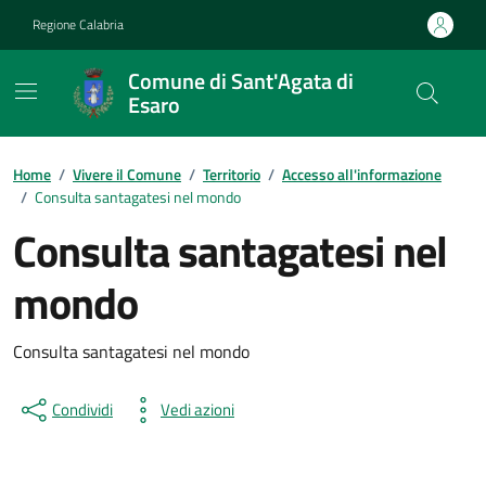
Vai ai contenuti
Vai al footer
Regione Calabria
Comune di Sant'Agata di
Esaro
Home
/
Vivere il Comune
/
Territorio
/
Accesso all'informazione
/
Consulta santagatesi nel mondo
Consulta santagatesi nel
mondo
Consulta santagatesi nel mondo
Condividi
Vedi azioni