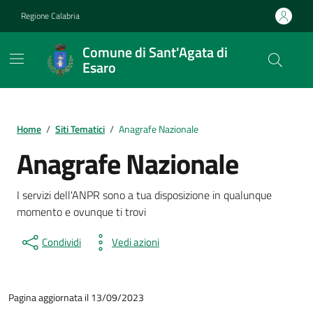
Vai ai contenuti
Vai al footer
Regione Calabria
Comune di Sant'Agata di
Esaro
Home
/
Siti Tematici
/
Anagrafe Nazionale
Anagrafe Nazionale
I servizi dell'ANPR sono a tua disposizione in qualunque
momento e ovunque ti trovi
Condividi
Vedi azioni
Pagina aggiornata il 13/09/2023