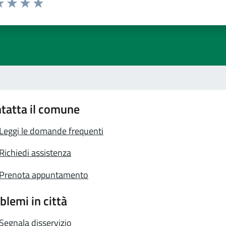
a 1 stelle su 5
luta 2 stelle su 5
Valuta 3 stelle su 5
Valuta 4 stelle su 5
Valuta 5 stelle su 5
tatta il comune
Leggi le domande frequenti
Richiedi assistenza
Prenota appuntamento
blemi in città
Segnala disservizio