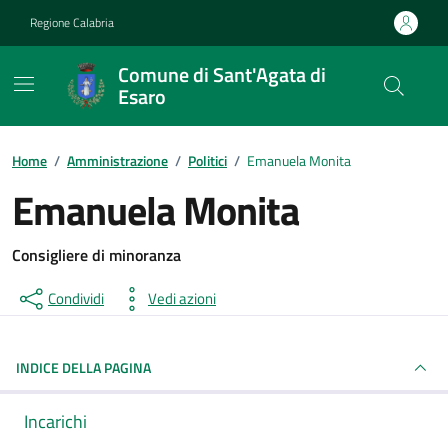
Vai ai contenuti
Vai al footer
Regione Calabria
Comune di Sant'Agata di
Esaro
Home
/
Amministrazione
/
Politici
/
Emanuela Monita
Emanuela Monita
Consigliere di minoranza
Condividi
Vedi azioni
INDICE DELLA PAGINA
Incarichi