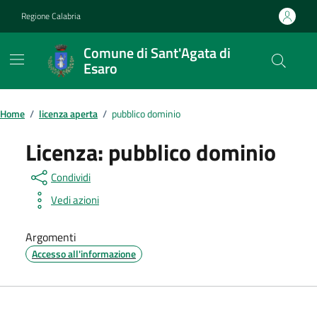
Vai ai contenuti
Vai al footer
Regione Calabria
Comune di Sant'Agata di
Esaro
Home
/
licenza aperta
/
pubblico dominio
Licenza:
pubblico dominio
Condividi
Vedi azioni
Argomenti
Accesso all'informazione