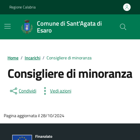
Vai ai contenuti
Vai al footer
Regione Calabria
Comune di Sant'Agata di
Esaro
Home
/
Incarichi
/
Consigliere di minoranza
Consigliere di minoranza
Condividi
Vedi azioni
Pagina aggiornata il 28/10/2024