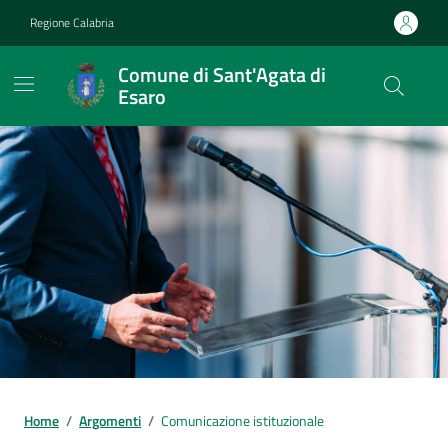
Vai ai contenuti
Vai al footer
Regione Calabria
Comune di Sant'Agata di
Esaro
Home
/
Argomenti
/
Comunicazione istituzionale