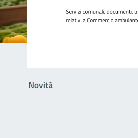
Dettagli dell
Servizi comunali, documenti, uff
relativi a Commercio ambulant
Novità