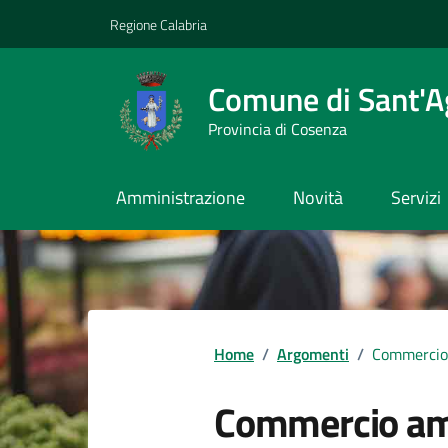
Vai ai contenuti
Vai al footer
Regione Calabria
Comune di Sant'A
Provincia di Cosenza
Amministrazione
Novità
Servizi
Home
/
Argomenti
/
Commercio
Commercio am