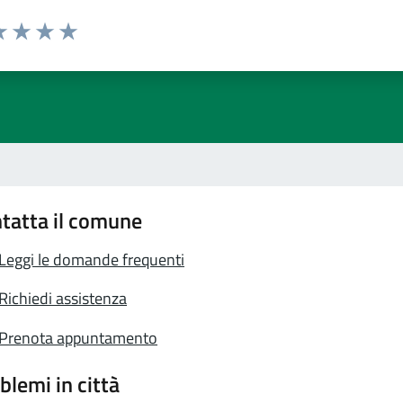
a 1 stelle su 5
luta 2 stelle su 5
Valuta 3 stelle su 5
Valuta 4 stelle su 5
Valuta 5 stelle su 5
tatta il comune
Leggi le domande frequenti
Richiedi assistenza
Prenota appuntamento
blemi in città