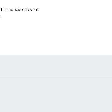
'argomento
ici, notizie ed eventi
e