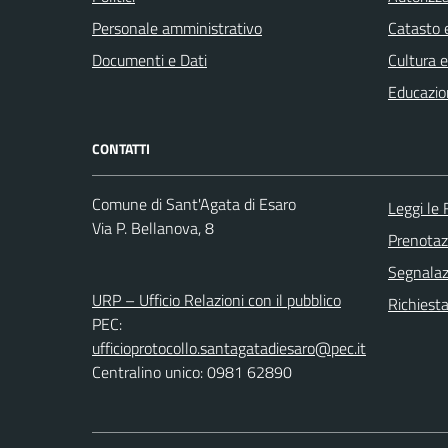
Personale amministrativo
Catasto e
Documenti e Dati
Cultura 
Educazio
CONTATTI
Comune di Sant'Agata di Esaro
Leggi le
Via P. Bellanova, 8
Prenota
Segnalazi
URP – Ufficio Relazioni con il pubblico
Richiest
PEC:
ufficioprotocollo.santagatadiesaro@pec.it
Centralino unico: 0981 62890