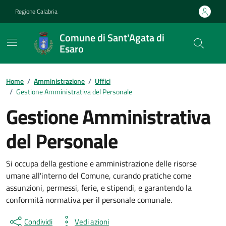
Vai ai contenuti
Vai al footer
Regione Calabria
Comune di Sant'Agata di
Esaro
Home
/
Amministrazione
/
Uffici
/
Gestione Amministrativa del Personale
Gestione Amministrativa
del Personale
Si occupa della gestione e amministrazione delle risorse
umane all'interno del Comune, curando pratiche come
assunzioni, permessi, ferie, e stipendi, e garantendo la
conformità normativa per il personale comunale.
Condividi
Vedi azioni